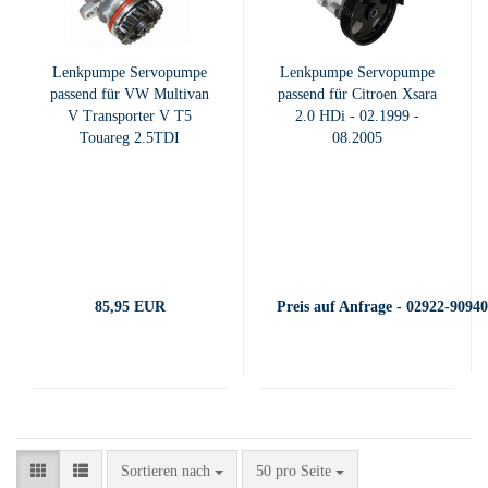
Lenkpumpe Servopumpe
Lenkpumpe Servopumpe
passend für VW Multivan
passend für Citroen Xsara
V Transporter V T5
2.0 HDi - 02.1999 -
Touareg 2.5TDI
08.2005
85,95 EUR
Preis auf Anfrage - 02922-9094
Sortieren nach
pro Seite
Sortieren nach
50 pro Seite