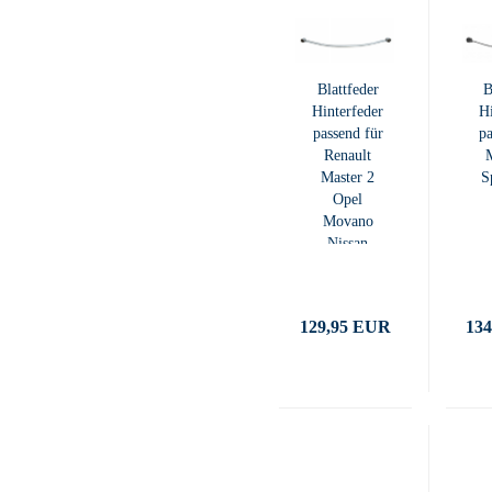
Blattfeder
B
Hinterfeder
Hi
passend für
pa
Renault
Master 2
S
Opel
Movano
Nissan
Interstar
129,95 EUR
13