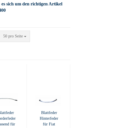
es sich um den richtigen Artikel
400​
pro Seite
50 pro Seite
lattfeder
Blattfeder
rderfeder
Hinterfeder
assend für
für Fiat