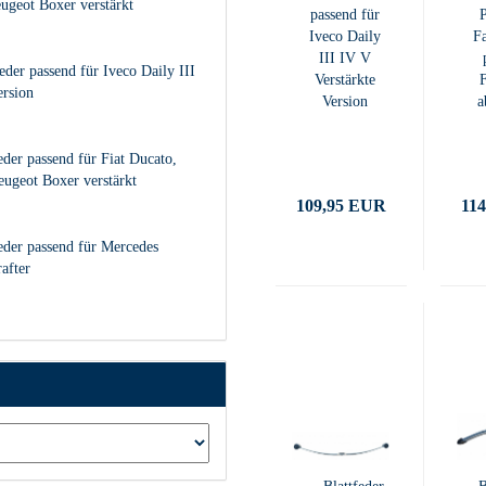
ugeot Boxer verstärkt
passend für
P
Iveco Daily
F
III IV V
eder passend für Iveco Daily III
Verstärkte
F
ersion
Version
a
eder passend für Fiat Ducato,
eugeot Boxer verstärkt
109,95 EUR
11
feder passend für Mercedes
after