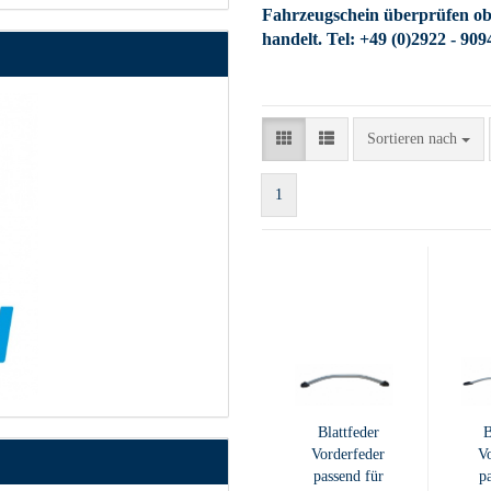
Fahrzeugschein überprüfen ob 
handelt. Tel: +49 (0)2922 - 909
Sortieren nach
Sortieren nach
1
Blattfeder
B
Vorderfeder
Vo
passend für
p