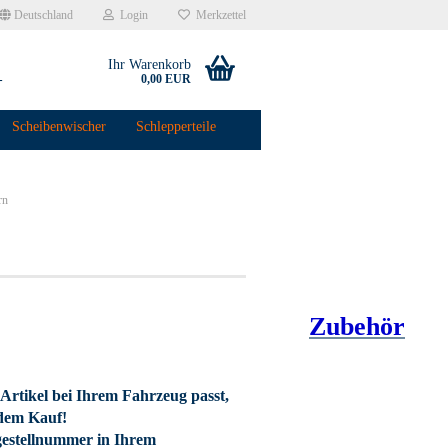
Deutschland
Login
Merkzettel
Ihr Warenkorb
-
0,00 EUR
Scheibenwischer
Schlepperteile
rn
Zubehör
Artikel bei Ihrem Fahrzeug passt,
 dem Kauf!
estellnummer in Ihrem