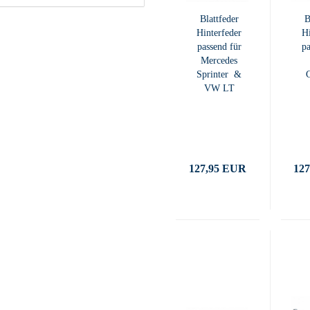
Blattfeder
B
Hinterfeder
Hi
passend für
pa
Mercedes
Sprinter &
VW LT
127,95 EUR
12