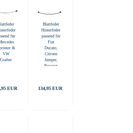
lattfeder
Blattfeder
nterfeder
Hinterfeder
ssend für
passend für
Mercedes
Fiat
printer &
Ducato,
VW
Citroen
Crafter
Jumper,
Peugeot
Boxer
verstärkt
4,95 EUR
134,95 EUR