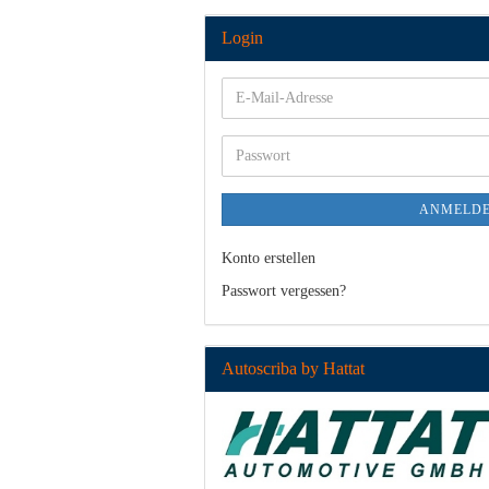
Login
E-
Mail-
Adresse
Passwort
ANMELD
Konto erstellen
Passwort vergessen?
Autoscriba by Hattat