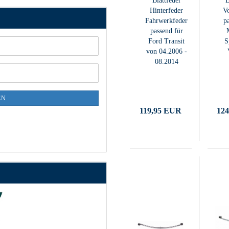
Blattfeder
B
Hinterfeder
Vo
Fahrwerkfeder
p
passend für
Ford Transit
S
von 04.2006 -
08.2014
EN
119,95 EUR
12