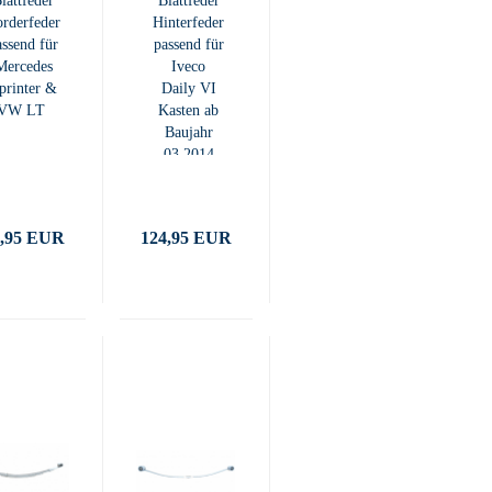
lattfeder
Blattfeder
rderfeder
Hinterfeder
assend für
passend für
Mercedes
Iveco
printer &
Daily VI
VW LT
Kasten ab
Baujahr
03.2014
4,95 EUR
124,95 EUR