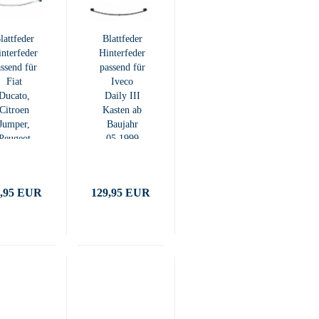
lattfeder
Blattfeder
nterfeder
Hinterfeder
ssend für
passend für
Fiat
Iveco
Ducato,
Daily III
Citroen
Kasten ab
Jumper,
Baujahr
Peugeot
05.1999
Boxer
9,95 EUR
129,95 EUR