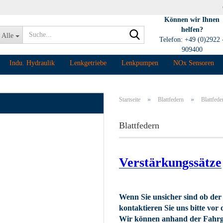
Können wir Ihnen
helfen?
Suche...
Alle
Telefon: +49 (0)2922 
909400
Indu. Hydraulik
Lenkgetriebe
Lenkpumpen
NOx Sensoren
»
»
Startseite
Blattfedern
Blattfede
Blattfedern
Verstärkungssätze
Wenn Sie unsicher sind ob der 
kontaktieren Sie uns bitte vor
Wir können anhand der Fahrg