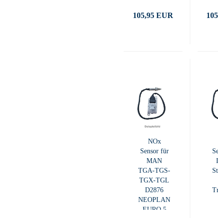
105,95 EUR
10
NOx
Sensor für
Se
MAN
TGA-TGS-
St
TGX-TGL
D2876
Tr
NEOPLAN
EURO 5