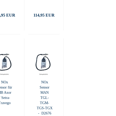
Unimog
EURO 6
5,95 EUR
114,95 EUR
NOx
NOx
nsor für
Sensor
B Axor
MAN
/ Setra-
TGL-
Travego
TGM-
TGS-TGX
- D2676