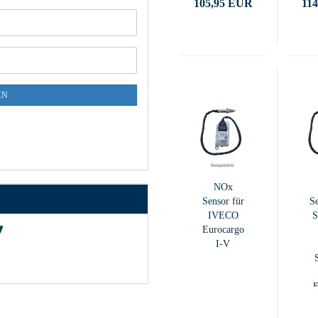
105,95 EUR
11
EN
NOx
Sensor für
Se
IVECO
Eurocargo
I-V