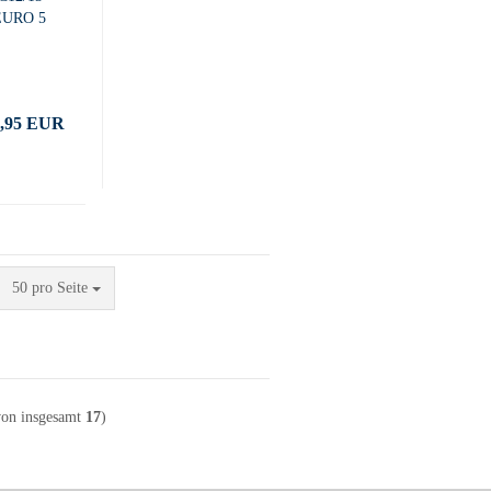
EURO 5
5,95 EUR
pro Seite
50 pro Seite
on insgesamt
17
)