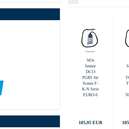
NOx
Sensor
S
DC13
PGRT für
T
Scania F-
T
K-N Serie
EURO-6
N
105,95 EUR
10