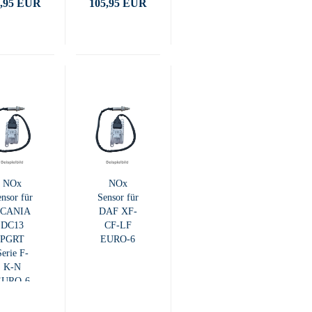
4,95 EUR
105,95 EUR
NOx
NOx
nsor für
Sensor für
SCANIA
DAF XF-
DC13
CF-LF
PGRT
EURO-6
Serie F-
K-N
EURO-6