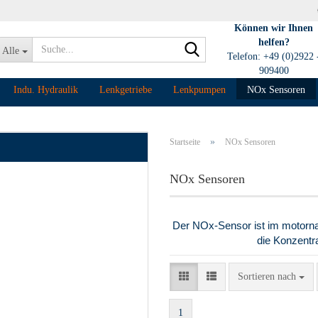
Können wir Ihnen
helfen?
Suche...
Alle
Telefon: +49 (0)2922 
909400
Indu. Hydraulik
Lenkgetriebe
Lenkpumpen
NOx Sensoren
»
Startseite
NOx Sensoren
NOx Sensoren
Der NOx-Sensor ist im motorn
die Konzentra
Sortieren nach
Sortieren nach
1