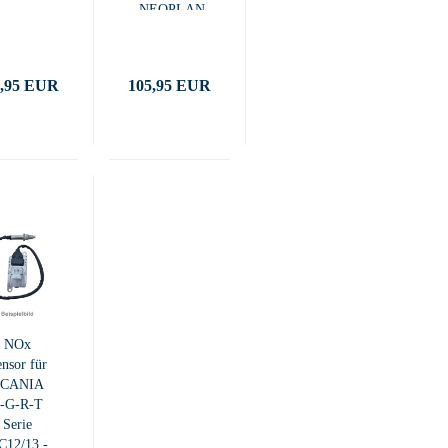
NEOPLAN
EURO 6
4,95 EUR
105,95 EUR
NOx
nsor für
SCANIA
-G-R-T
Serie
C12/13 -