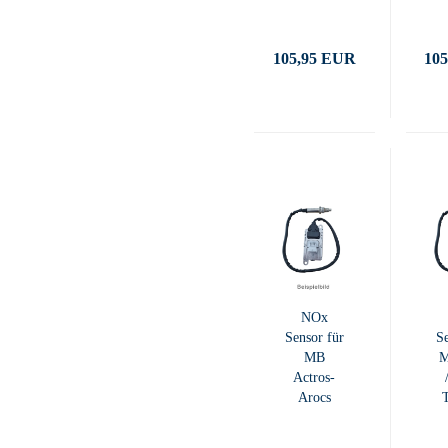
105,95 EUR
10
NOx
Sensor für
Se
MB
M
Actros-
Arocs