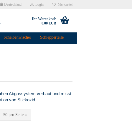
Deutschland
Login
Merkzettel
Ihr Warenkorb
-
0,00 EUR
Scheibenwischer
Schlepperteile
ahen Abgassystem verbaut und misst
tion von Stickoxid.
pro Seite
50 pro Seite