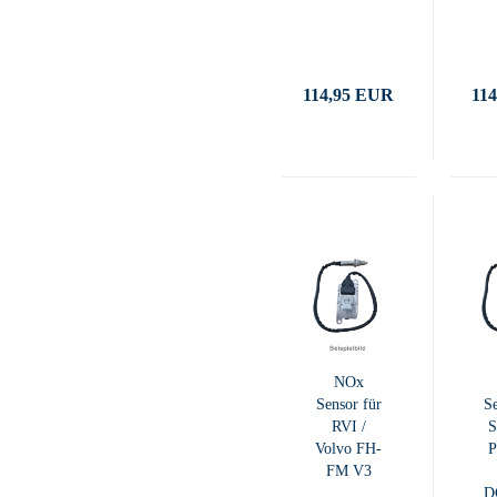
114,95 EUR
11
NOx
Sensor für
Se
RVI /
Volvo FH-
P
FM V3
D