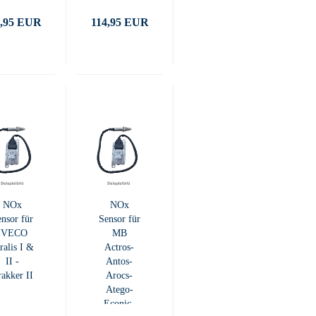
5,95 EUR
114,95 EUR
NOx
NOx
nsor für
Sensor für
IVECO
MB
ralis I &
Actros-
II -
Antos-
akker II
Arocs-
Atego-
Econic-