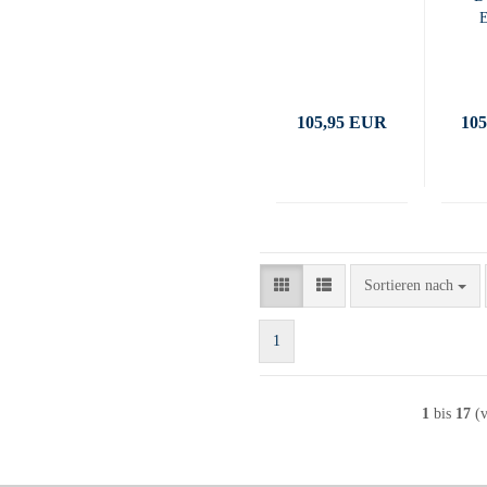
105,95 EUR
10
Sortieren nach
Sortieren nach
1
1
bis
17
(v