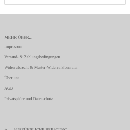
MEHR ÜBER...
Impressum
Versand- & Zahlungsbedingungen
Widerrufsrecht & Muster-Widerrufsformular
Über uns
AGB
Privatsphäre und Datenschutz
⭐
AUSFÜHRLICHE BERATUNG