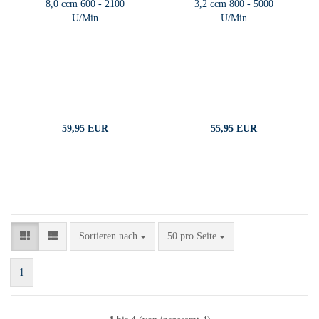
8,0 ccm 600 - 2100
3,2 ccm 800 - 5000
U/Min
U/Min
59,95 EUR
55,95 EUR
Sortieren nach
pro Seite
Sortieren nach
50 pro Seite
1